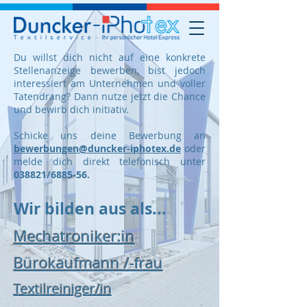
Du willst dich nicht auf eine konkrete
Stellenanzeige bewerben, bist jedoch
interessiert am Unternehmen und voller
Tatendrang? Dann nutze jetzt die Chance
und bewirb dich initiativ.
Schicke uns deine Bewerbung an
bewerbungen@duncker-iphotex.de
oder
melde dich direkt telefonisch unter
038821/6885-56.
Wir bilden aus als...
Mechatroniker:in
Bürokaufmann /-frau
Textilreiniger/in