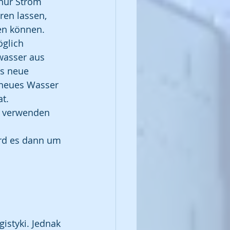
nur Strom 
ren lassen, 
en können.
glich 
wasser aus 
s neue 
neues Wasser 
t. 
, verwenden 
ird es dann um 
istyki. Jednak 