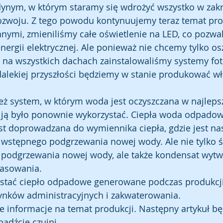
jedynym, w którym staramy się wdrożyć wszystko w zakr
woju. Z tego powodu kontynuujemy teraz temat prod
nnymi, zmieniliśmy całe oświetlenie na LED, co pozwa
nergii elektrycznej. Ale ponieważ nie chcemy tylko os
j, na wszystkich dachach zainstalowaliśmy systemy fot
alekiej przyszłości będziemy w stanie produkować wł
.
eż system, w którym woda jest oczyszczana w najleps
ją było ponownie wykorzystać. Ciepła woda odpadow
 doprowadzana do wymiennika ciepła, gdzie jest nas
wstępnego podgrzewania nowej wody. Ale nie tylko śc
podgrzewania nowej wody, ale także kondensat wytw
asowania. 
stać ciepło odpadowe generowane podczas produkcj
nków administracyjnych i zakwaterowania. 
ie informacje na temat produkcji. Następny artykuł bę
bądźcie czujni.