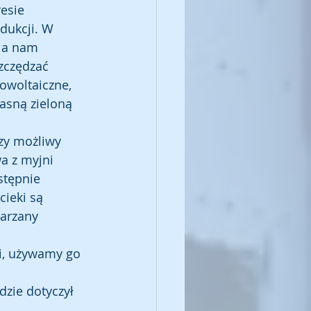
esie 
ukcji. W 
la nam 
zczędzać 
owoltaiczne, 
asną zieloną 
zy możliwy 
a z myjni 
tępnie 
ieki są 
arzany 
i, używamy go 
dzie dotyczył 