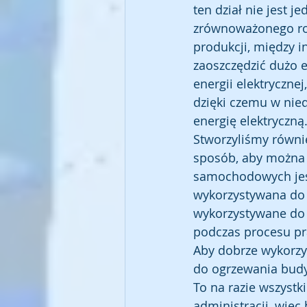
ten dział nie jest 
zrównoważonego roz
produkcji, między i
zaoszczędzić dużo e
energii elektryczne
dzięki czemu w nied
energię elektryczną
Stworzyliśmy równi
sposób, aby można 
samochodowych jest
wykorzystywana do 
wykorzystywane do 
podczas procesu pr
Aby dobrze wykorzy
do ogrzewania budy
To na razie wszystk
administracji, więc 