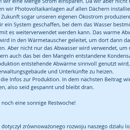
h wir eine Menge Strom einsparen. Da wir aber nicht 
n wir Photovoltaikanlagen auf allen Dächern installie
r Zukunft sogar unseren eigenen Ökostrom produzier
 ein System geschaffen, bei dem das Wasser bestmö
damit es weiterverwendet werden kann. Das warme Ab
ird in den Wärmetauscher geleitet, um dort dann da
. Aber nicht nur das Abwasser wird verwendet, um 
rn auch das bei den Mangeln entstandene Kondensa
roduktion entstehende Abwärme sinnvoll genutzt wird
Verwaltungsgebäude und Unterkünfte zu heizen. 
die Infos zur Produktion. In dem nächsten Beitrag w
n, also seid gespannt und bleibt dran.
noch eine sonnige Restwoche! 
ł dotyczył zrównoważonego rozwoju naszego działu log