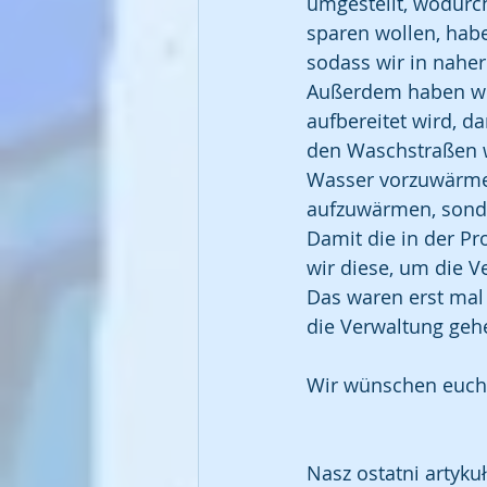
umgestellt, wodurc
sparen wollen, habe
sodass wir in nahe
Außerdem haben wir
aufbereitet wird, 
den Waschstraßen w
Wasser vorzuwärmen
aufzuwärmen, sonde
Damit die in der P
wir diese, um die 
Das waren erst mal 
die Verwaltung gehe
Wir wünschen euch 
Nasz ostatni artyku